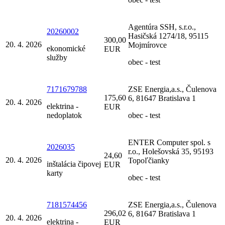
Agentúra SSH, s.r.o.,
20260002
Hasičská 1274/18, 95115
300,00
20. 4. 2026
Mojmírovce
ekonomické
EUR
služby
obec - test
7171679788
ZSE Energia,a.s., Čulenova
175,60
6, 81647 Bratislava 1
20. 4. 2026
elektrina -
EUR
nedoplatok
obec - test
ENTER Computer spol. s
2026035
r.o., Holešovská 35, 95193
24,60
20. 4. 2026
Topoľčianky
inštalácia čipovej
EUR
karty
obec - test
7181574456
ZSE Energia,a.s., Čulenova
296,02
6, 81647 Bratislava 1
20. 4. 2026
elektrina -
EUR