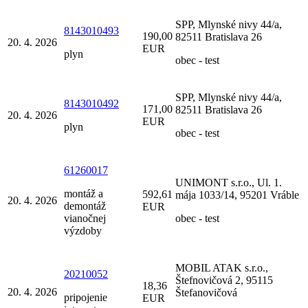
SPP, Mlynské nivy 44/a,
8143010493
190,00
82511 Bratislava 26
20. 4. 2026
EUR
plyn
obec - test
SPP, Mlynské nivy 44/a,
8143010492
171,00
82511 Bratislava 26
20. 4. 2026
EUR
plyn
obec - test
61260017
UNIMONT s.r.o., Ul. 1.
montáž a
592,61
mája 1033/14, 95201 Vráble
20. 4. 2026
demontáž
EUR
vianočnej
obec - test
výzdoby
MOBIL ATAK s.r.o.,
20210052
Štefnovičová 2, 95115
18,36
20. 4. 2026
Štefanovičová
pripojenie
EUR