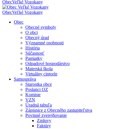
Obec
Veľké Vozokany
Obec
Veľké Vozokany
Obec
Obecné symboly
O obci
Obecný úrad
Významné osobnosti
História
Súčasnosť
Pamiatky
Odpadové hospodárstvo
Materská škola
Virtuálny cintorín
Samospráva
Starostka obce
Poslanci OZ
Komisie
VZN
Úradná tabuľa
Zápisnice z Obecného zastupiteľstva
Povinné zverejňovanie
Zmluvy
Faktúry