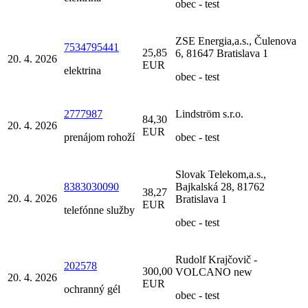
obec - test
ZSE Energia,a.s., Čulenova
7534795441
25,85
6, 81647 Bratislava 1
20. 4. 2026
EUR
elektrina
obec - test
2777987
Lindström s.r.o.
84,30
20. 4. 2026
EUR
prenájom rohoží
obec - test
Slovak Telekom,a.s.,
8383030090
Bajkalská 28, 81762
38,27
20. 4. 2026
Bratislava 1
EUR
telefónne služby
obec - test
Rudolf Krajčovič -
202578
300,00
VOLCANO new
20. 4. 2026
EUR
ochranný gél
obec - test