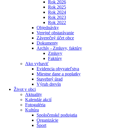
Rok 2026
Rok 2025
Rok 2024
Rok 2023
Rok 2022
Objednávky
Verejné obstarávanie
Záverečný účet obce
Dokumenty
Archív - Zmluvy, faktúry
Zmluvy
Faktúry
Ako vybaviť
Evidencia obyvateľstva
Miestne dane a poplatky
Stavebný úrad
Výrub drevín
Život v obci
Aktuality
Kalendár akcií
Fotogaléria
Kultúra
Spoločenské podujatia
Organizácie
Šport