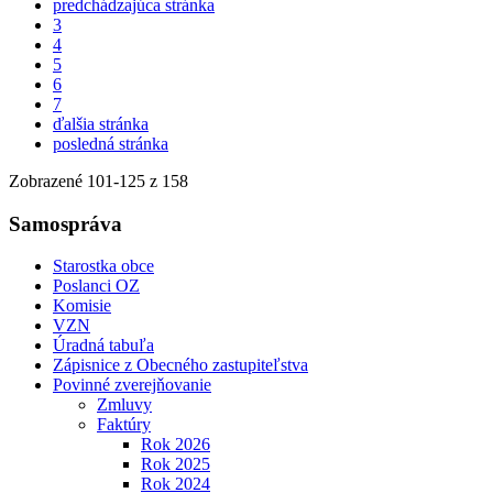
predchádzajúca stránka
3
4
5
6
7
ďalšia stránka
posledná stránka
Zobrazené
101
-
125
z 158
Samospráva
Starostka obce
Poslanci OZ
Komisie
VZN
Úradná tabuľa
Zápisnice z Obecného zastupiteľstva
Povinné zverejňovanie
Zmluvy
Faktúry
Rok 2026
Rok 2025
Rok 2024