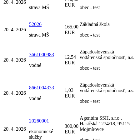
20. 4. 2026
EUR
strava MŠ
obec - test
52026
Základná škola
165,00
20. 4. 2026
EUR
strava MŠ
obec - test
Západoslovenská
3661000983
12,54
vodárenská spoločnosť, a.s.
20. 4. 2026
EUR
vodné
obec - test
Západoslovenská
8661004333
1,03
vodárenská spoločnosť, a.s.
20. 4. 2026
EUR
vodné
obec - test
Agentúra SSH, s.r.o.,
20260001
Hasičská 1274/18, 95115
300,00
20. 4. 2026
Mojmírovce
ekonomické
EUR
služby
obec - test