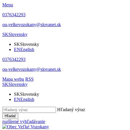
Menu
0376342293
ou-velkevozokany@slovanet.sk
SK
Slovensky
SK
Slovensky
EN
English
0376342293
ou-velkevozokany@slovanet.sk
Mapa webu
RSS
SK
Slovensky
SK
Slovensky
EN
English
Hľadaný výraz
Hľadať
rozšírené vyhľadávanie