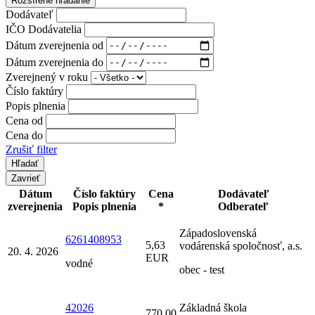
Rozšírené hľadanie
Dodávateľ
IČO Dodávatelia
Dátum zverejnenia od
Dátum zverejnenia do
Zverejnený v roku
Číslo faktúry
Popis plnenia
Cena od
Cena do
Zrušiť filter
Zavrieť
Dátum
Číslo faktúry
Cena
Dodávateľ
zverejnenia
Popis plnenia
*
Odberateľ
Západoslovenská
6261408953
5,63
vodárenská spoločnosť, a.s.
20. 4. 2026
EUR
vodné
obec - test
42026
Základná škola
770,00