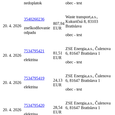
nedoplatok
obec - test
Waste transport,a.s.,
3540260236
Kukuričná 8, 83103
807,94
20. 4. 2026
Bratislava
zneškodňovanie
EUR
odpadu
obec - test
ZSE Energia,a.s., Čulenova
7534795421
81,51
6, 81647 Bratislava 1
20. 4. 2026
EUR
elektrina
obec - test
ZSE Energia,a.s., Čulenova
7534795419
24,13
6, 81647 Bratislava 1
20. 4. 2026
EUR
elektrina
obec - test
ZSE Energia,a.s., Čulenova
7534795420
28,54
6, 81647 Bratislava 1
20. 4. 2026
EUR
elektrina