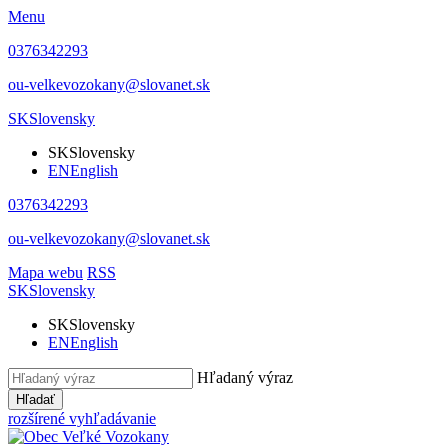
Menu
0376342293
ou-velkevozokany@slovanet.sk
SK
Slovensky
SK
Slovensky
EN
English
0376342293
ou-velkevozokany@slovanet.sk
Mapa webu
RSS
SK
Slovensky
SK
Slovensky
EN
English
Hľadaný výraz
Hľadať
rozšírené vyhľadávanie