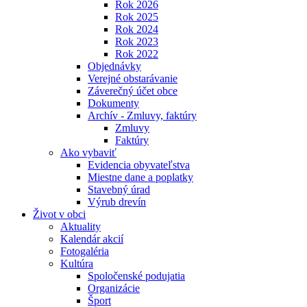
Rok 2026
Rok 2025
Rok 2024
Rok 2023
Rok 2022
Objednávky
Verejné obstarávanie
Záverečný účet obce
Dokumenty
Archív - Zmluvy, faktúry
Zmluvy
Faktúry
Ako vybaviť
Evidencia obyvateľstva
Miestne dane a poplatky
Stavebný úrad
Výrub drevín
Život v obci
Aktuality
Kalendár akcií
Fotogaléria
Kultúra
Spoločenské podujatia
Organizácie
Šport