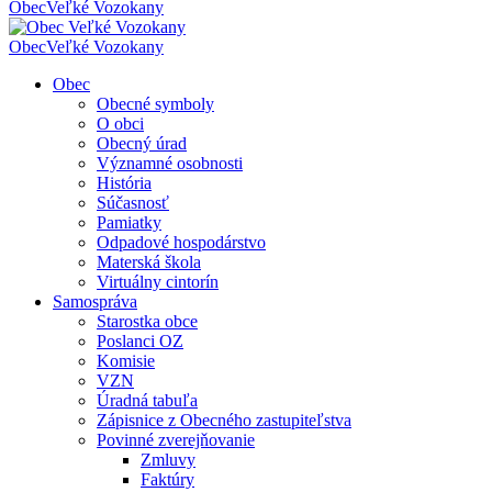
Obec
Veľké Vozokany
Obec
Veľké Vozokany
Obec
Obecné symboly
O obci
Obecný úrad
Významné osobnosti
História
Súčasnosť
Pamiatky
Odpadové hospodárstvo
Materská škola
Virtuálny cintorín
Samospráva
Starostka obce
Poslanci OZ
Komisie
VZN
Úradná tabuľa
Zápisnice z Obecného zastupiteľstva
Povinné zverejňovanie
Zmluvy
Faktúry