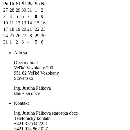
Po
Ut
St
Št
Pia
So
Ne
27
28
29
30
31
1
2
3
4
5
6
7
8
9
10
11
12
13
14
15
16
17
18
19
20
21
22
23
24
25
26
27
28
29
30
31
1
2
3
4
5
6
Adresa
Obecný úrad
Veľké Vozokany 200
951 82 Veľké Vozokany
Slovensko
Ing. Justína Pálková
starostka obce
Kontakt
Ing. Justína Pálková starostka obce
Telefonický kontakt:
+421 37/634 2221
+421 918 862 027