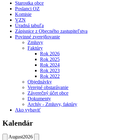
Starostka obce
Poslanci OZ
Komisie
VZN
Úradná tabuľa
Zápisnice z Obecného zastupiteľstva
Povinné zverejňovanie
Zmluvy
Faktúry
Rok 2026
Rok 2025
Rok 2024
Rok 2023
Rok 2022
Objednávky
Verejné obstarávanie
Záverečný účet obce
Dokumenty
Archív - Zmluvy, faktúry
Ako vybaviť
Kalendár
August
2026